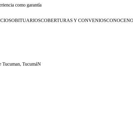
eriencia como garantía
CIOS
OBITUARIOS
COBERTURAS Y CONVENIOS
CONOCENO
l De Tucuman, TucumáN