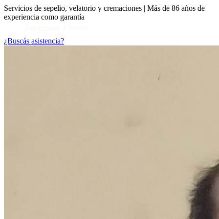
Servicios de sepelio, velatorio y cremaciones | Más de 86 años de
experiencia como garantía
¿Buscás asistencia?
Toggle Conocenos submenu