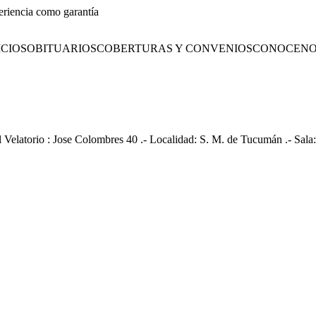
eriencia como garantía
CIOS
OBITUARIOS
COBERTURAS Y CONVENIOS
CONOCENO
l Velatorio : Jose Colombres 40 .- Localidad: S. M. de Tucumán .- Sala: