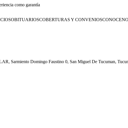
eriencia como garantía
CIOS
OBITUARIOS
COBERTURAS Y CONVENIOS
CONOCENO
CULAR, Sarmiento Domingo Faustino 0, San Miguel De Tucuman, Tuc