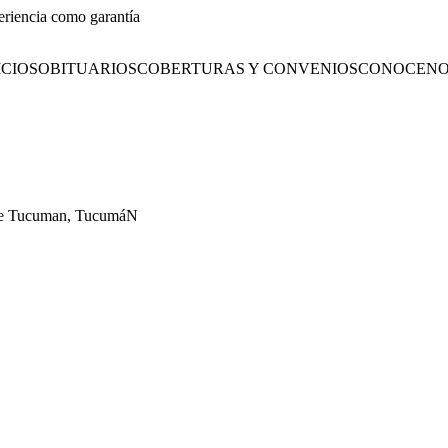
eriencia como garantía
CIOS
OBITUARIOS
COBERTURAS Y CONVENIOS
CONOCENO
l De Tucuman, TucumáN