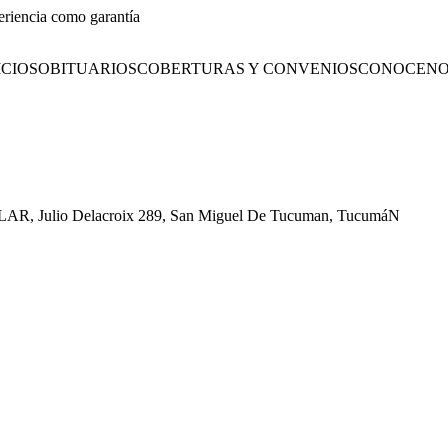
eriencia como garantía
CIOS
OBITUARIOS
COBERTURAS Y CONVENIOS
CONOCENO
ULAR, Julio Delacroix 289, San Miguel De Tucuman, TucumáN