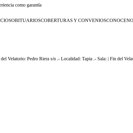
eriencia como garantía
CIOS
OBITUARIOS
COBERTURAS Y CONVENIOS
CONOCENO
del Velatorio: Pedro Riera s/n .- Localidad: Tapia .- Sala: | Fin del Ve