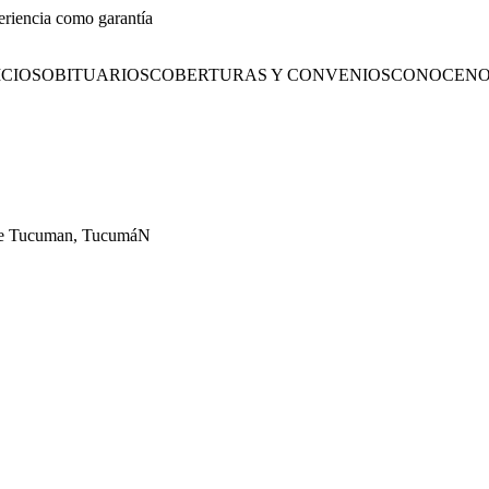
eriencia como garantía
CIOS
OBITUARIOS
COBERTURAS Y CONVENIOS
CONOCENO
l De Tucuman, TucumáN