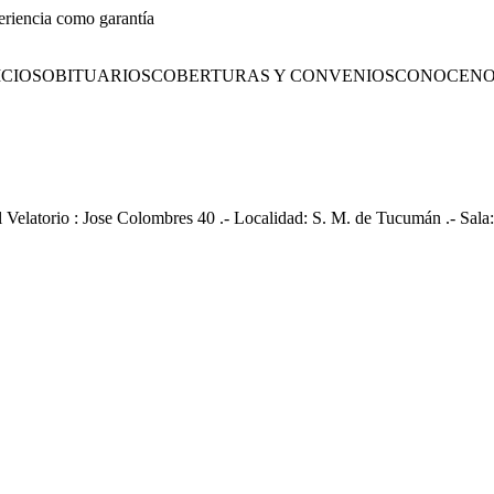
eriencia como garantía
CIOS
OBITUARIOS
COBERTURAS Y CONVENIOS
CONOCENO
l Velatorio : Jose Colombres 40 .- Localidad: S. M. de Tucumán .- Sala: